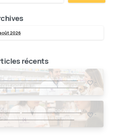
rchives
août 2026
ticles récents
Produits vétérinaires à Melun :
-
tout pour la santé de votre chien
et de votre chat
K-Beauty à Melun : découvrez la
-
beauté coréenne à la Grande
Pharmacie de l’Almont