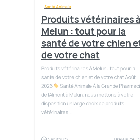
Santé Animale
Produits vétérinaires 
Melun : tout pour la
santé de votre chien e
de votre chat
Produits vétérinaires à Melun : tout pour la
santé de votre chien et de votre chat Août
2026
Santé Animale À la Grande Pharmac
de l’Almont à Melun, nous mettons à votre
disposition un large choix de produits
vétérinaires...
5 août 2026
Lire la suite