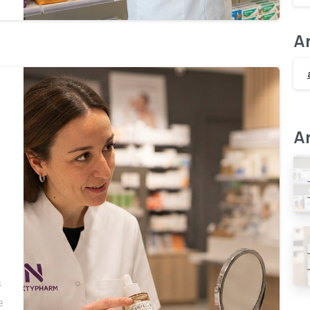
A
Ar
s
e