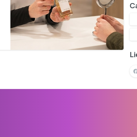
C
-
Li
Nous recrutons !
Téléchar
À propos