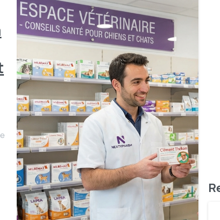
à
t
ie
R
-